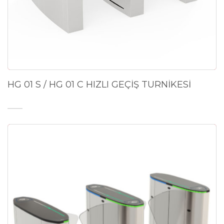
HG 01 S / HG 01 C HIZLI GEÇİŞ TURNİKESİ