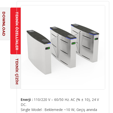
DOWNLOAD
TEKNİK ÖZELLİKLER
TEKNİK ÇİZİM
Enerji :
110/220 V – 60/50 Hz. AC (% ± 10), 24 V
DC.
Single Model : Beklemede ~10 W, Geçiş anında