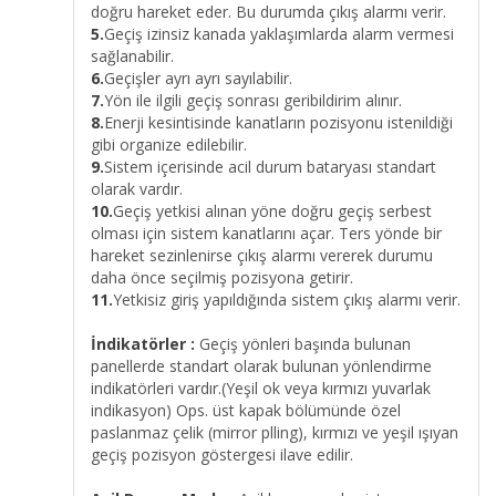
doğru hareket eder. Bu durumda çıkış alarmı verir.
5.
Geçiş izinsiz kanada yaklaşımlarda alarm vermesi
sağlanabilir.
6.
Geçişler ayrı ayrı sayılabilir.
7.
Yön ile ilgili geçiş sonrası geribildirim alınır.
8.
Enerji kesintisinde kanatların pozisyonu istenildiği
gibi organize edilebilir.
9.
Sistem içerisinde acil durum bataryası standart
olarak vardır.
10.
Geçiş yetkisi alınan yöne doğru geçiş serbest
olması için sistem kanatlarını açar. Ters yönde bir
hareket sezinlenirse çıkış alarmı vererek durumu
daha önce seçilmiş pozisyona getirir.
11.
Yetkisiz giriş yapıldığında sistem çıkış alarmı verir.
İndikatörler :
Geçiş yönleri başında bulunan
panellerde standart olarak bulunan yönlendirme
indikatörleri vardır.(Yeşil ok veya kırmızı yuvarlak
indikasyon) Ops. üst kapak bölümünde özel
paslanmaz çelik (mirror plling), kırmızı ve yeşil ışıyan
geçiş pozisyon göstergesi ilave edilir.