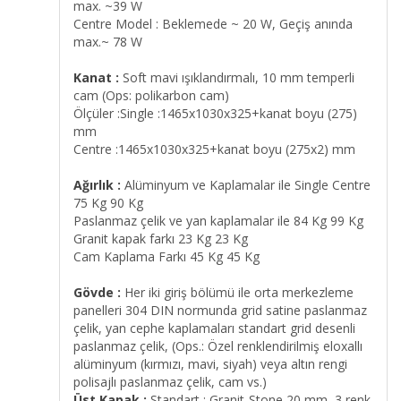
max. ~39 W
Centre Model : Beklemede ~ 20 W, Geçiş anında
max.~ 78 W
Kanat :
Soft mavi ışıklandırmalı, 10 mm temperli
cam (Ops: polikarbon cam)
Ölçüler :Single :1465x1030x325+kanat boyu (275)
mm
Centre :1465x1030x325+kanat boyu (275x2) mm
Ağırlık :
Alüminyum ve Kaplamalar ile Single Centre
75 Kg 90 Kg
Paslanmaz çelik ve yan kaplamalar ile 84 Kg 99 Kg
Granit kapak farkı 23 Kg 23 Kg
Cam Kaplama Farkı 45 Kg 45 Kg
Gövde :
Her iki giriş bölümü ile orta merkezleme
panelleri 304 DIN normunda grid satine paslanmaz
çelik, yan cephe kaplamaları standart grid desenli
paslanmaz çelik, (Ops.: Özel renklendirilmiş eloxallı
alüminyum (kırmızı, mavi, siyah) veya altın rengi
polisajlı paslanmaz çelik, cam vs.)
Üst Kapak :
Standart : Granit-Stone 20 mm, 3 renk