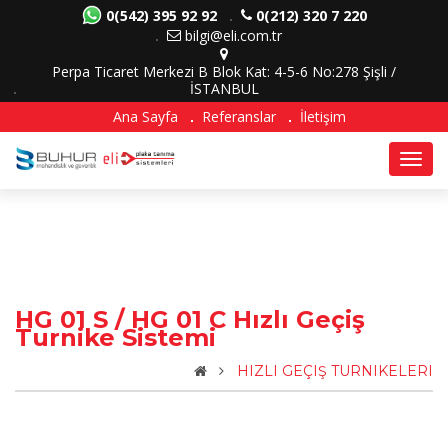
0(542) 395 92 92
0(212) 320 7 220
bilgi@eli.com.tr
Perpa Ticaret Merkezi B Blok Kat: 4-5-6 No:278 Şişli /
İSTANBUL
Ana Sayfa
Referanslar
İletişim
Togg
navig
HG 01 S / HG 01 C Hızlı Geçiş
Turnike Sistemi
HIZLI GEÇIŞ TURNIKELERI