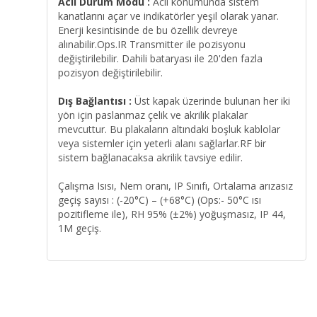
Acil Durum Modu :
Acil konumunda sistem
kanatlarını açar ve indikatörler yeşil olarak yanar.
Enerji kesintisinde de bu özellik devreye
alınabilir.Ops.IR Transmitter ile pozisyonu
değiştirilebilir. Dahili bataryası ile 20'den fazla
pozisyon değiştirilebilir.
Dış Bağlantısı :
Üst kapak üzerinde bulunan her iki
yön için paslanmaz çelik ve akrilik plakalar
mevcuttur. Bu plakaların altındaki boşluk kablolar
veya sistemler için yeterli alanı sağlarlar.RF bir
sistem bağlanacaksa akrilik tavsiye edilir.
Çalışma Isısı, Nem oranı, IP Sınıfı, Ortalama arızasız
geçiş sayısı : (-20°C) – (+68°C) (Ops:- 50°C ısı
pozitifleme ile), RH 95% (±2%) yoğuşmasız, IP 44,
1M geçiş.